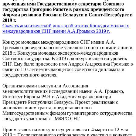
врученная ими Государственному секретарю Союзного
государства Григорию Рапоте в рамках президентского
Форума регионов России и Беларуси в Санкт-Петербурге в
2019 г.
Скачать аналитический доклад об итогах Конкурса молодых
международников СНГ имени А.А.Громыко 2019 г.
Конкурс молодых международников СНГ имени А.А.
Громыко проведен на основе успешного опыта организации в
2018 г. Конкурса молодых экспертов-международников
Союзного государства. В 2019 г. конкурс вышел на уровень
СНГ. Ему было присвоено имя Андрея Андреевича Громыко в
связи со 110-летием выдающегося советского дипломата и
государственного деятеля.
Организаторами выступили Ассоциация
внешнеполитических исследований имени А.А. Громыко,
Институт Европы РАН и Академия управления при
Президенте Республики Беларусь. Проект реализован с
использованием гранта, предоставленного
Межгосударственным фондом гуманитарного сотрудничества
государств участников – МФГС СНГ.
Прием заявок на конкурс осуществлялся с 4 марта по 12 мая
2019 г. После первичного отбора заявок к участию в конкурсе