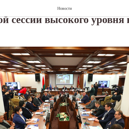
ии поддержал проведение
Новости
ой сессии высокого уровня 