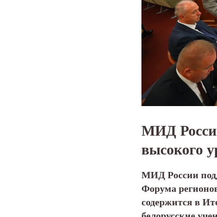
МИД России
высокого у
МИД России подд
Форума регионов
содержится в Ит
белорусские уче