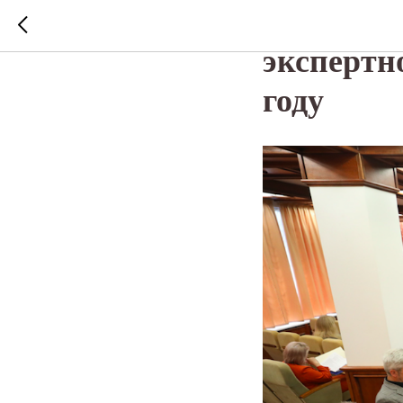
МИД Росс
экспертн
году