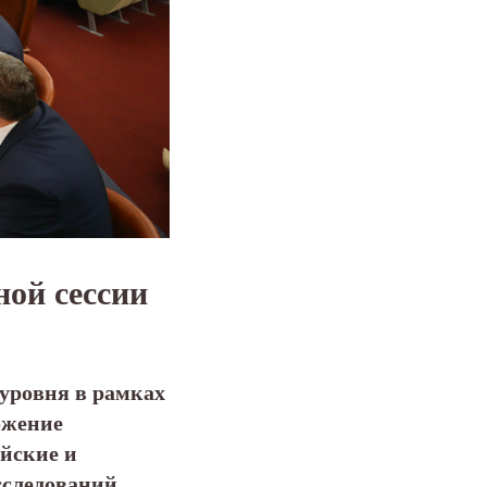
ной сессии
уровня в рамках
ожение
ийские и
сследований